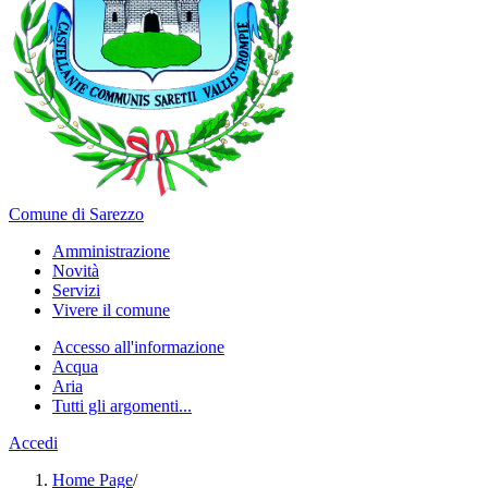
Comune di Sarezzo
Amministrazione
Novità
Servizi
Vivere il comune
Accesso all'informazione
Acqua
Aria
Tutti gli argomenti...
Accedi
Home Page
/