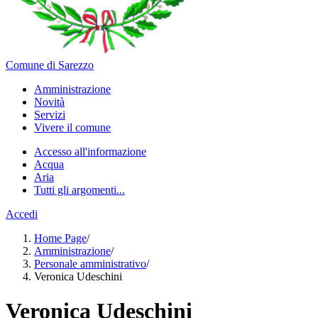
Comune di Sarezzo
Amministrazione
Novità
Servizi
Vivere il comune
Accesso all'informazione
Acqua
Aria
Tutti gli argomenti...
Accedi
Home Page
/
Amministrazione
/
Personale amministrativo
/
Veronica Udeschini
Veronica Udeschini