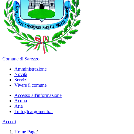
Comune di Sarezzo
Amministrazione
Novità
Servizi
Vivere il comune
Accesso all'informazione
Acqua
Aria
Tutti gli argomenti...
Accedi
Home Page
/