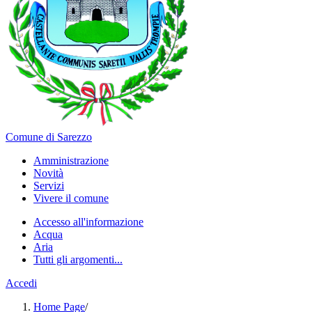
Comune di Sarezzo
Amministrazione
Novità
Servizi
Vivere il comune
Accesso all'informazione
Acqua
Aria
Tutti gli argomenti...
Accedi
Home Page
/