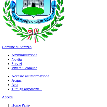
Comune di Sarezzo
Amministrazione
Novità
Servizi
Vivere il comune
Accesso all'informazione
Acqua
Aria
Tutti gli argomenti...
Accedi
Home Page
/