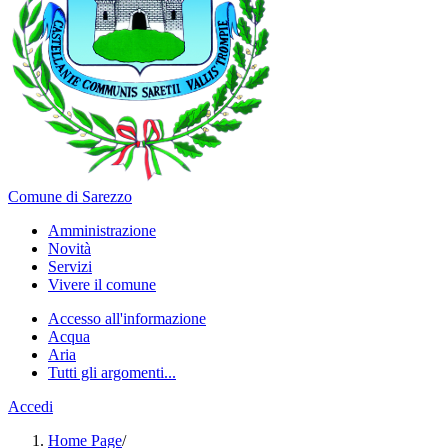
Comune di Sarezzo
Amministrazione
Novità
Servizi
Vivere il comune
Accesso all'informazione
Acqua
Aria
Tutti gli argomenti...
Accedi
Home Page
/