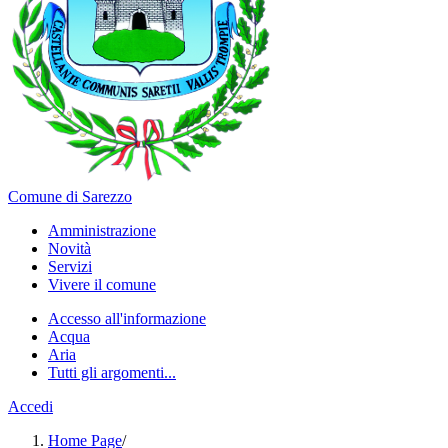
Comune di Sarezzo
Amministrazione
Novità
Servizi
Vivere il comune
Accesso all'informazione
Acqua
Aria
Tutti gli argomenti...
Accedi
Home Page
/