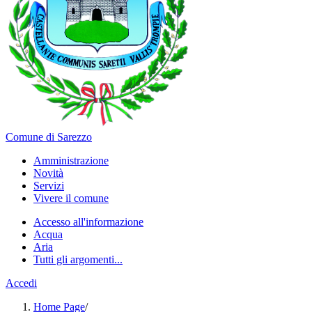
Comune di Sarezzo
Amministrazione
Novità
Servizi
Vivere il comune
Accesso all'informazione
Acqua
Aria
Tutti gli argomenti...
Accedi
Home Page
/