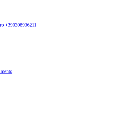
ero +390308936211
amento