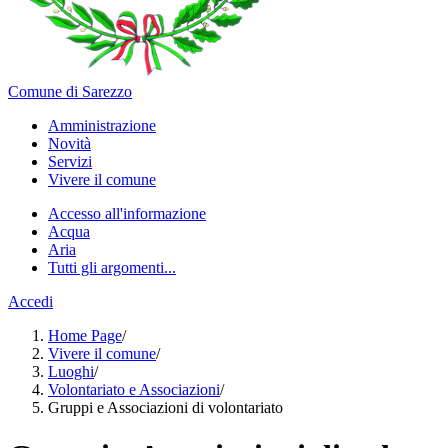
Comune di Sarezzo
Amministrazione
Novità
Servizi
Vivere il comune
Accesso all'informazione
Acqua
Aria
Tutti gli argomenti...
Accedi
Home Page
/
Vivere il comune
/
Luoghi
/
Volontariato e Associazioni
/
Gruppi e Associazioni di volontariato