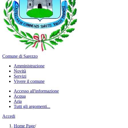
Comune di Sarezzo
Amministrazione
Novità
Servizi
Vivere il comune
Accesso all'informazione
Acqua
Aria
Tutti gli argomenti...
Accedi
Home Page
/