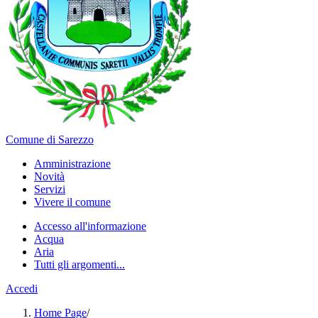
Comune di Sarezzo
Amministrazione
Novità
Servizi
Vivere il comune
Accesso all'informazione
Acqua
Aria
Tutti gli argomenti...
Accedi
Home Page
/