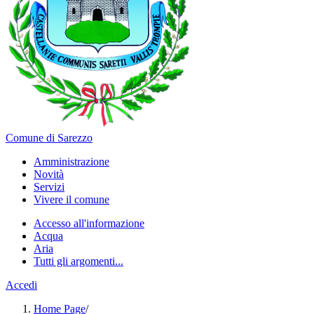
Comune di Sarezzo
Amministrazione
Novità
Servizi
Vivere il comune
Accesso all'informazione
Acqua
Aria
Tutti gli argomenti...
Accedi
Home Page
/