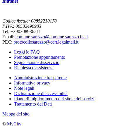
Intranet
Codice fiscale: 00852210178
P.IVA: 00582490983
Tel: +390308936211
Email:
comune.sarezzo@comune.sarezzo.bs.it
PEC:
protocollosarezzo@cert.legalmail.it
Leggi le FAQ
Prenotazione appuntamento
Segnalazione disservizio
Richiesta d'assistenza
Amministrazione trasparente
Informativa privacy
Note legali
Dichiarazione di accessibilità
Piano di miglioramento del sito e dei servizi
Trattamento dei Dati
Mappa del sito
©
MyCity