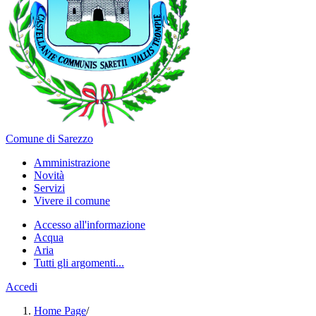
Comune di Sarezzo
Amministrazione
Novità
Servizi
Vivere il comune
Accesso all'informazione
Acqua
Aria
Tutti gli argomenti...
Accedi
Home Page
/