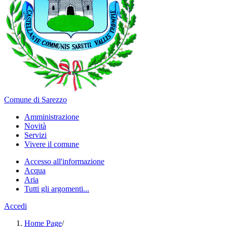
Comune di Sarezzo
Amministrazione
Novità
Servizi
Vivere il comune
Accesso all'informazione
Acqua
Aria
Tutti gli argomenti...
Accedi
Home Page
/