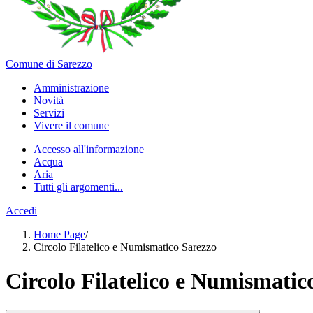
Comune di Sarezzo
Amministrazione
Novità
Servizi
Vivere il comune
Accesso all'informazione
Acqua
Aria
Tutti gli argomenti...
Accedi
Home Page
/
Circolo Filatelico e Numismatico Sarezzo
Circolo Filatelico e Numismatic