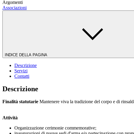
Argomenti
Associazioni
INDICE DELLA PAGINA
Descrizione
Servizi
Contatti
Descrizione
Finalità statutarie
Mantenere viva la tradizione del corpo e di rinsaldar
Attività
Organizzazione cerimonie commemorative;
inaugurazioni di nuove sedi d'arma e/o partecipazione con propria 