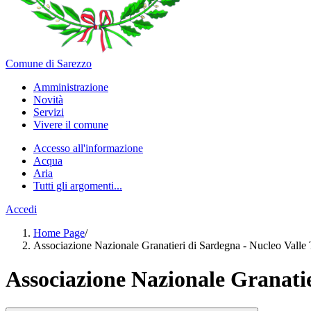
Comune di Sarezzo
Amministrazione
Novità
Servizi
Vivere il comune
Accesso all'informazione
Acqua
Aria
Tutti gli argomenti...
Accedi
Home Page
/
Associazione Nazionale Granatieri di Sardegna - Nucleo Valle 
Associazione Nazionale Granatie