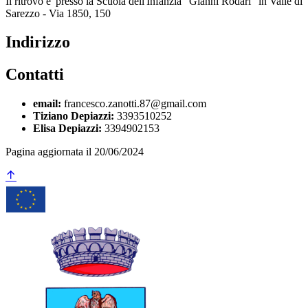
Il ritrovo e' presso la Scuola dell'Infanzia "Gianni Rodari" in Valle di
Sarezzo - Via 1850, 150
Indirizzo
Contatti
email:
francesco.zanotti.87@gmail.com
Tiziano Depiazzi:
3393510252
Elisa Depiazzi:
3394902153
Pagina aggiornata il 20/06/2024