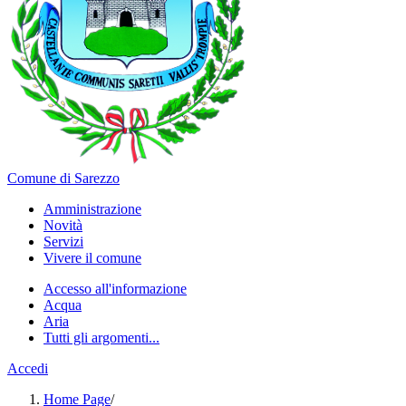
Comune di Sarezzo
Amministrazione
Novità
Servizi
Vivere il comune
Accesso all'informazione
Acqua
Aria
Tutti gli argomenti...
Accedi
Home Page
/