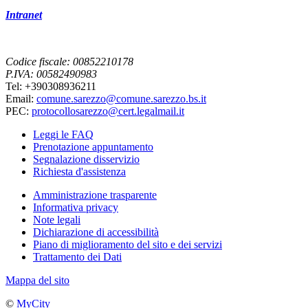
Intranet
Codice fiscale: 00852210178
P.IVA: 00582490983
Tel: +390308936211
Email:
comune.sarezzo@comune.sarezzo.bs.it
PEC:
protocollosarezzo@cert.legalmail.it
Leggi le FAQ
Prenotazione appuntamento
Segnalazione disservizio
Richiesta d'assistenza
Amministrazione trasparente
Informativa privacy
Note legali
Dichiarazione di accessibilità
Piano di miglioramento del sito e dei servizi
Trattamento dei Dati
Mappa del sito
©
MyCity