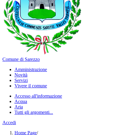
Comune di Sarezzo
Amministrazione
Novità
Servizi
Vivere il comune
Accesso all'informazione
Acqua
Aria
Tutti gli argomenti...
Accedi
Home Page
/