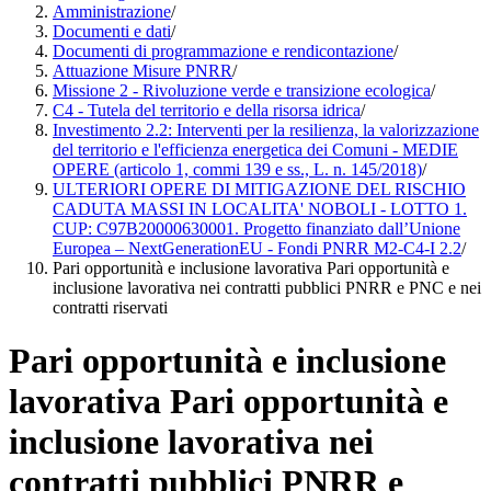
Amministrazione
/
Documenti e dati
/
Documenti di programmazione e rendicontazione
/
Attuazione Misure PNRR
/
Missione 2 - Rivoluzione verde e transizione ecologica
/
C4 - Tutela del territorio e della risorsa idrica
/
Investimento 2.2: Interventi per la resilienza, la valorizzazione
del territorio e l'efficienza energetica dei Comuni - MEDIE
OPERE (articolo 1, commi 139 e ss., L. n. 145/2018)
/
ULTERIORI OPERE DI MITIGAZIONE DEL RISCHIO
CADUTA MASSI IN LOCALITA' NOBOLI - LOTTO 1.
CUP: C97B20000630001. Progetto finanziato dall’Unione
Europea – NextGenerationEU - Fondi PNRR M2-C4-I 2.2
/
Pari opportunità e inclusione lavorativa Pari opportunità e
inclusione lavorativa nei contratti pubblici PNRR e PNC e nei
contratti riservati
Pari opportunità e inclusione
lavorativa Pari opportunità e
inclusione lavorativa nei
contratti pubblici PNRR e