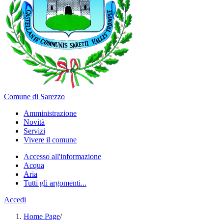
Comune di Sarezzo
Amministrazione
Novità
Servizi
Vivere il comune
Accesso all'informazione
Acqua
Aria
Tutti gli argomenti...
Accedi
Home Page
/