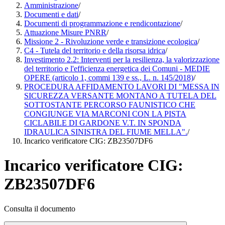
Amministrazione
/
Documenti e dati
/
Documenti di programmazione e rendicontazione
/
Attuazione Misure PNRR
/
Missione 2 - Rivoluzione verde e transizione ecologica
/
C4 - Tutela del territorio e della risorsa idrica
/
Investimento 2.2: Interventi per la resilienza, la valorizzazione
del territorio e l'efficienza energetica dei Comuni - MEDIE
OPERE (articolo 1, commi 139 e ss., L. n. 145/2018)
/
PROCEDURA AFFIDAMENTO LAVORI DI "MESSA IN
SICUREZZA VERSANTE MONTANO A TUTELA DEL
SOTTOSTANTE PERCORSO FAUNISTICO CHE
CONGIUNGE VIA MARCONI CON LA PISTA
CICLABILE DI GARDONE V.T. IN SPONDA
IDRAULICA SINISTRA DEL FIUME MELLA".
/
Incarico verificatore CIG: ZB23507DF6
Incarico verificatore CIG:
ZB23507DF6
Consulta il documento