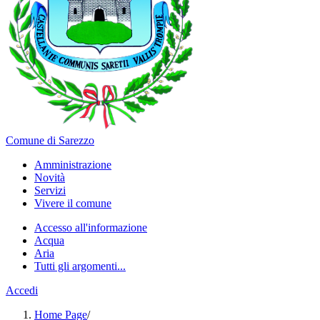
Comune di Sarezzo
Amministrazione
Novità
Servizi
Vivere il comune
Accesso all'informazione
Acqua
Aria
Tutti gli argomenti...
Accedi
Home Page
/